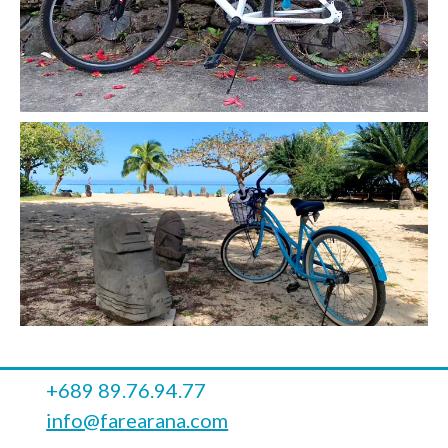
+689 89.76.94.77
info@farearana.com