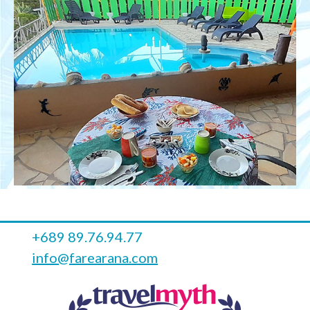
+689 89.76.94.77
info@farearana.com