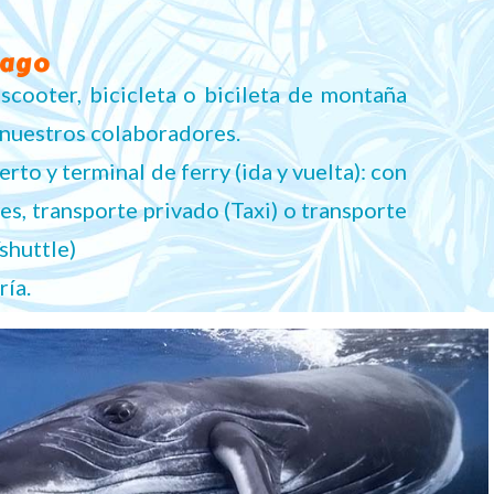
pago
 scooter, bicicleta o bicileta de montaña
 nuestros colaboradores.
rto y terminal de ferry (ida y vuelta): con
les, transporte privado (Taxi) o transporte
shuttle)
ría.