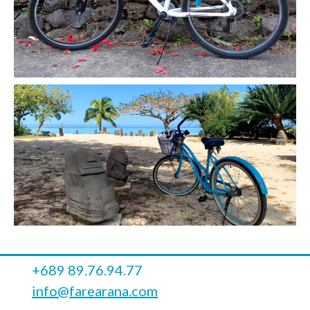
+689 89.76.94.77
info@farearana.com